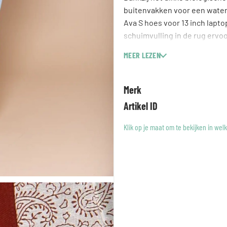
buitenvakken voor een waterfl
Ava S hoes voor 13 inch lapto
schuimvulling in de rug ervoor
binnenvak en het buitenvak m
MEER LEZEN
Afmetingen: H 38 x B 30 cm 
Handgrepen: Min 55 – Max 10
Merk
Inhoud: 17L
Artikel ID
Klik op je maat om te bekijken in wel