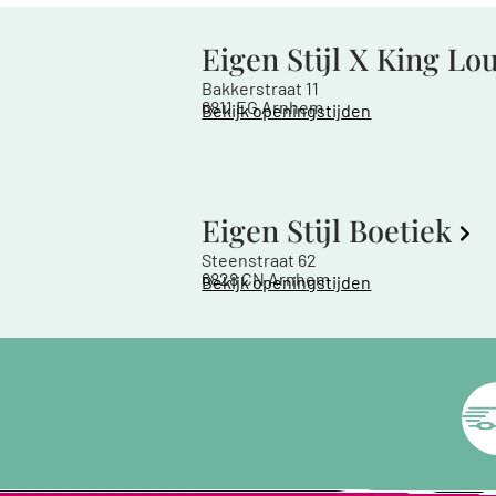
Eigen Stijl X King Lo
Bakkerstraat 11
6811 EG Arnhem
Bekijk openingstijden
Eigen Stijl Boetiek
Steenstraat 62
6828 CN Arnhem
Bekijk openingstijden