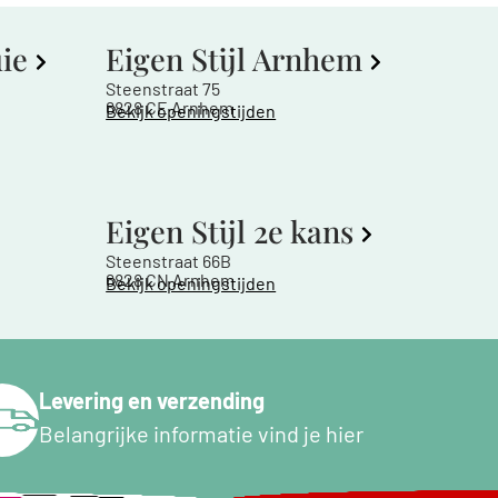
uie
Eigen Stijl Arnhem
Steenstraat 75
6828 CE Arnhem
Bekijk openingstijden
Eigen Stijl 2e kans
Steenstraat 66B
6828 CN Arnhem
Bekijk openingstijden
Levering en verzending
Belangrijke informatie vind je hier