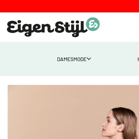
DAMESMODE
Home
>
Winkel
>
Dames
>
Tassen
>
Eliot Backpack – Terracotta