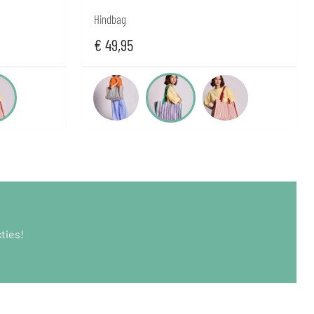
Hindbag
€
49,95
ties!