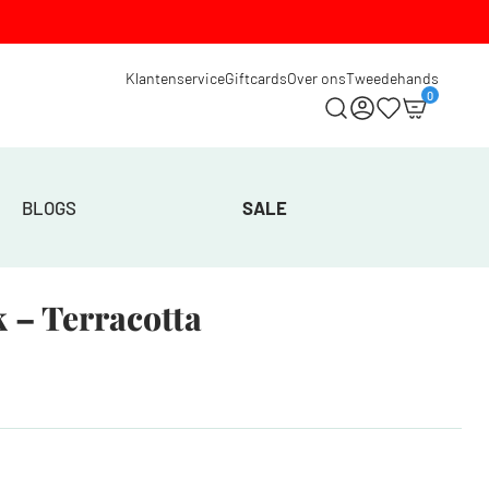
Klantenservice
Giftcards
Over ons
Tweedehands
0
BLOGS
SALE
 – Terracotta