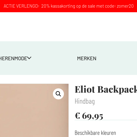
ACTIE VERLENGD: 20% kassakorting op de sale met code: zomer20
HERENMODE
MERKEN
Eliot Backpack
Hindbag
€
69,95
Beschikbare kleuren