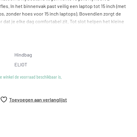
es. In het binnenvak past veilig een laptop tot 15 inch (met
ps, zonder hoes voor 15 inch laptops). Bovendien zorgt de
 dat je elke dag comfortabel zit. Tot slot helpen het kleine
et rits je bij het organiseren van je kleine benodigdheden.
met 15 cm bodem
0 cm
Hindbag
ELIOT
ke winkel de voorraad beschikbaar is.
Toevoegen aan verlanglijst