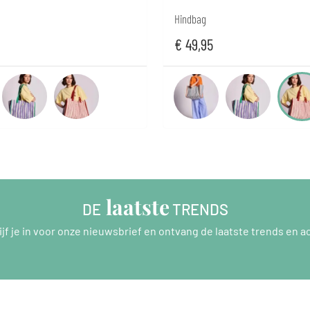
Hindbag
€
49,95
 laatste
DE
 TRENDS
ijf je in voor onze nieuwsbrief en ontvang de laatste trends en ac