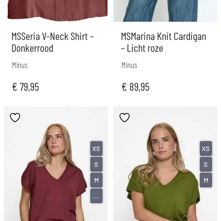
MSSeria V-Neck Shirt –
MSMarina Knit Cardigan
Donkerrood
– Licht roze
Minus
Minus
€
79,95
€
89,95
XS
XS
S
S
M
M
...