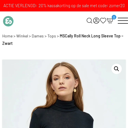
ACTIE VERLENGD: 20% kassakorting op de sale met code: zomer20
0
Home
>
Winkel
>
Dames
>
Tops
>
MSCally Roll Neck Long Sleeve Top –
Zwart