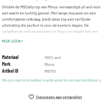
Ontdek de MSCally top van Minus, vervaardigd uit wol voor
een warm en luchtig gevoel. Met lange mouwen en een
comfortabele rolkraag, biedt deze top een verfijnde
uitstraling die perfect is voor de koelere dagen. De
getailleerde snit accentueert je figuur en maakt het een
veelzijdige keuze voor je garderobe. Kwaliteit en comfort
MEER LEZEN
komen samen in deze stijlvolle basic die je outfit naar een
hoger niveau tilt. Laat je persoonlijkheid stralen met deze
must-have in elke modebewuste collectie.
Materiaal
100% wol
Merk
Minus
Artikel ID
MI5710
Klik op je maat om te bekijken in welke winkel de voorraad beschikbaar is.
Toevoegen aan verlanglijst