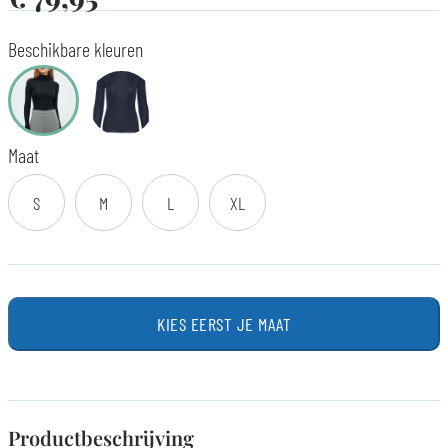
Beschikbare kleuren
Maat
S
M
L
XL
KIES EERST JE MAAT
Productbeschrijving