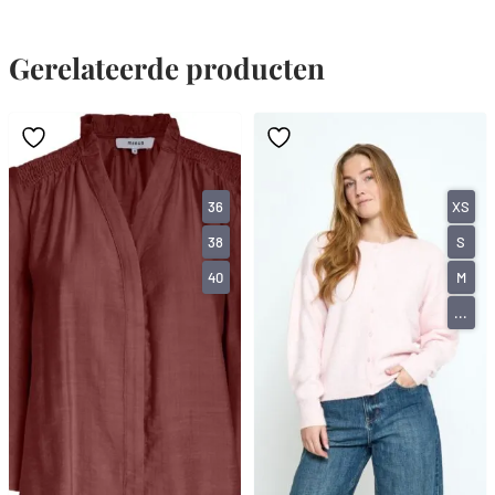
Gerelateerde producten
36
XS
38
S
40
M
...