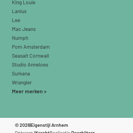
King Louie
Lanius
Lee
Mac Jeans
Numph
Pom Amsterdam
Seasalt Cornwall
Studio Anneloes
Surkana
Wrangler
Meer merken >
© 2026
|
Eigenstijl Arnhem
Ontwerp
!Kracht
Realisatie
Doorbijters