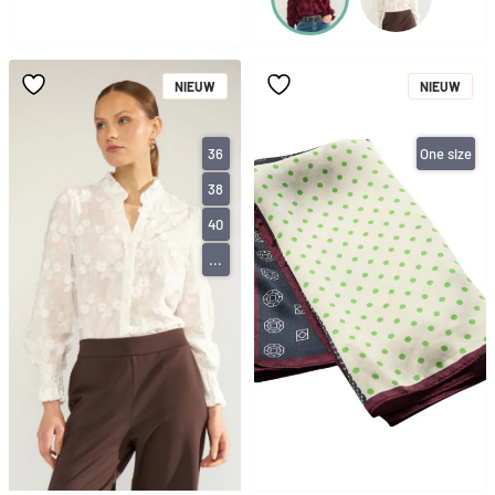
NIEUW
NIEUW
36
One size
38
40
...