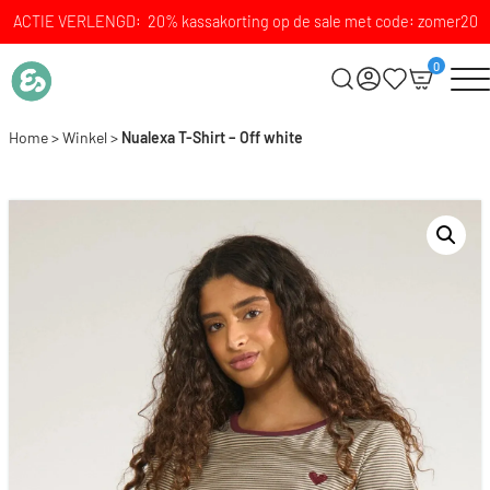
ACTIE VERLENGD: 20% kassakorting op de sale met code: zomer20
0
Home
>
Winkel
>
Nualexa T-Shirt – Off white