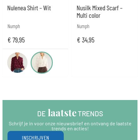
Nulenea Shirt – Wit
Nusilk Mixed Scarf –
Multi color
Numph
Numph
€
79,95
€
34,95
 laatste
DE
 TRENDS
Schrijf je in voor onze nieuwsbrief en ontvang de laatste
trends en acties!
INSCHRIJVEN