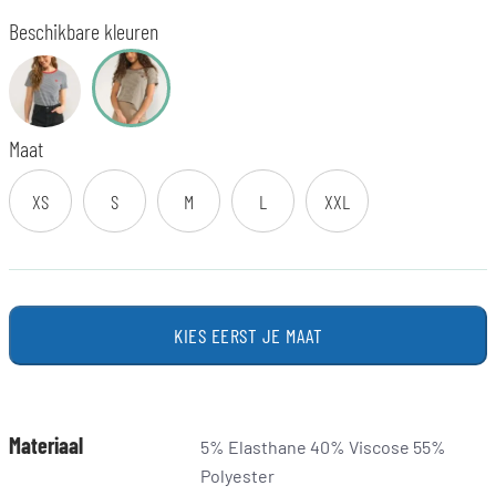
Beschikbare kleuren
Maat
XS
S
M
L
XXL
KIES EERST JE MAAT
Materiaal
5% Elasthane 40% Viscose 55%
Polyester