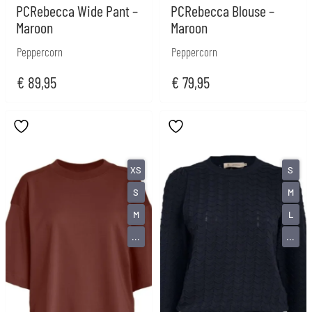
PCRebecca Wide Pant –
PCRebecca Blouse –
Maroon
Maroon
Peppercorn
Peppercorn
€
89,95
€
79,95
XS
S
S
M
M
L
...
...