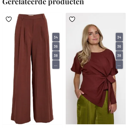
Gerelateerde producten
34
34
36
36
38
38
...
...