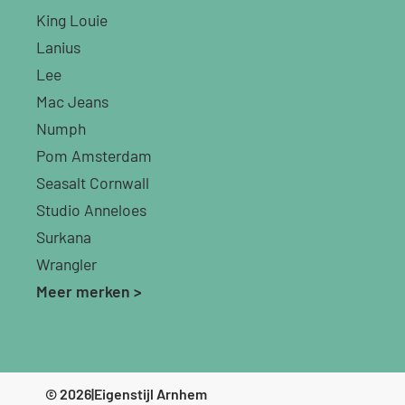
King Louie
Lanius
Lee
Mac Jeans
Numph
Pom Amsterdam
Seasalt Cornwall
Studio Anneloes
Surkana
Wrangler
Meer merken >
© 2026
|
Eigenstijl Arnhem