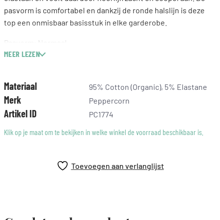
pasvorm is comfortabel en dankzij de ronde halslijn is deze
top een onmisbaar basisstuk in elke garderobe.
Pasvorm: Normaal
MEER LEZEN
Samenstelling: 95% katoen (biologisch), 5% elastaan
Materiaal
95% Cotton (Organic), 5% Elastane
Merk
Peppercorn
Artikel ID
PC1774
Klik op je maat om te bekijken in welke winkel de voorraad beschikbaar is.
Toevoegen aan verlanglijst