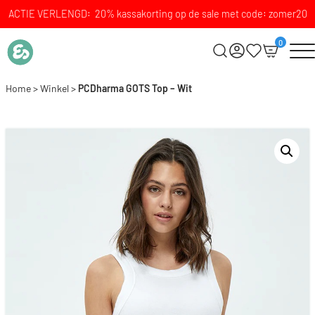
ACTIE VERLENGD: 20% kassakorting op de sale met code: zomer20
0
Home
>
Winkel
>
PCDharma GOTS Top – Wit