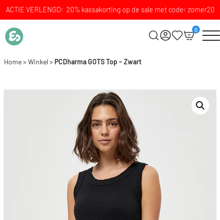
ACTIE VERLENGD: 20% kassakorting op de sale met code: zomer20
0
Home
>
Winkel
>
PCDharma GOTS Top – Zwart