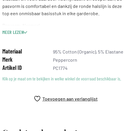
pasvorm is comfortabel en dankzij de ronde halslijn is deze
top een onmisbaar basisstuk in elke garderobe.
Pasvorm: Normaal
MEER LEZEN
Samenstelling: 95% katoen (biologisch), 5% elastaan
Materiaal
95% Cotton (Organic), 5% Elastane
Merk
Peppercorn
Artikel ID
PC1774
Klik op je maat om te bekijken in welke winkel de voorraad beschikbaar is.
Toevoegen aan verlanglijst