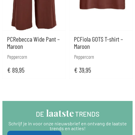
PCRebecca Wide Pant –
PCFiola GOTS T-shirt –
Maroon
Maroon
Peppercorn
Peppercorn
€
89,95
€
39,95
 laatste
DE
 TRENDS
Schrijf je in voor onze nieuwsbrief en ontvang de laatste
trends en acties!