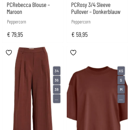
PCRebecca Blouse –
PCRosy 3/4 Sleeve
Maroon
Pullover – Donkerblauw
Peppercorn
Peppercorn
€
79,95
€
59,95
34
XS
36
S
38
M
...
...