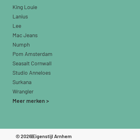
King Louie
Lanius
Lee
Mac Jeans
Numph
Pom Amsterdam
Seasalt Cornwall
Studio Anneloes
Surkana
Wrangler
Meer merken >
© 2026
|
Eigenstijl Arnhem