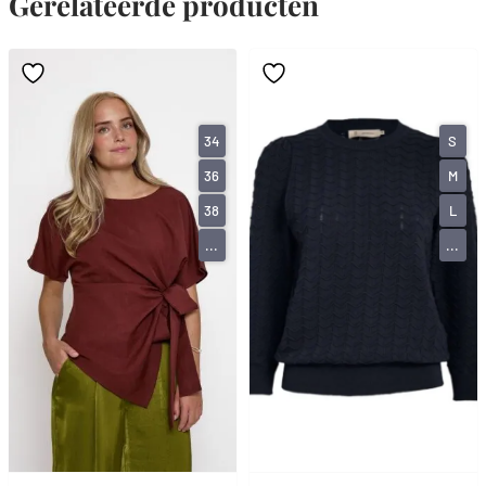
Gerelateerde producten
34
S
36
M
38
L
...
...