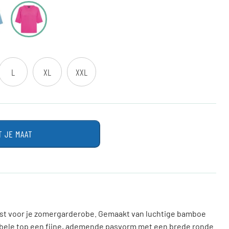
L
XL
XXL
T JE MAAT
must voor je zomergarderobe. Gemaakt van luchtige bamboe
abele top een fijne, ademende pasvorm met een brede ronde