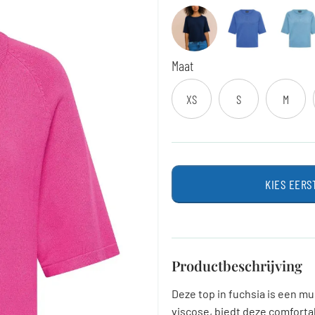
Maat
XS
S
M
KIES EERS
Productbeschrijving
Deze top in fuchsia is een 
viscose, biedt deze comfort