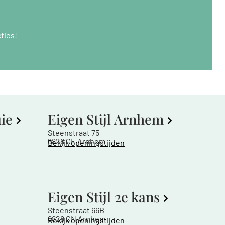
ties!
uie
Eigen Stijl Arnhem
Steenstraat 75
6828 CE Arnhem
Bekijk openingstijden
Eigen Stijl 2e kans
Steenstraat 66B
6828 CN Arnhem
Bekijk openingstijden