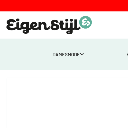
DAMESMODE
Home
>
Winkel
>
Dames
>
Tops
>
Top Round Neck – fuchsia