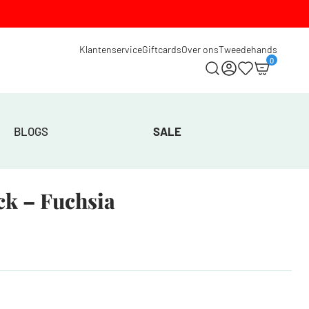
Klantenservice
Giftcards
Over ons
Tweedehands
0
BLOGS
SALE
k – Fuchsia