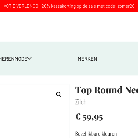
ACTIE VERLENGD: 20% kassakorting op de sale met code: zomer20
HERENMODE
MERKEN
Top Round Nec
Zilch
€
59,95
Beschikbare kleuren