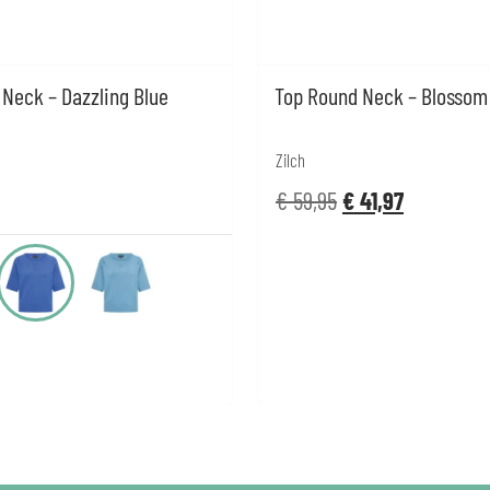
Neck – Dazzling Blue
Top Round Neck – Blossom
Zilch
€
59,95
€
41,97