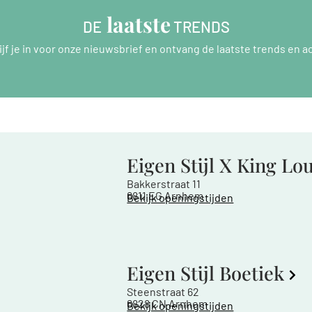
 laatste
DE
 TRENDS
ijf je in voor onze nieuwsbrief en ontvang de laatste trends en ac
Eigen Stijl X King Lo
Bakkerstraat 11
6811 EG Arnhem
Bekijk openingstijden
Eigen Stijl Boetiek
Steenstraat 62
6828 CN Arnhem
Bekijk openingstijden