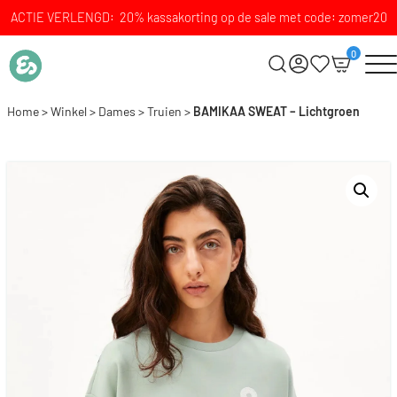
ACTIE VERLENGD: 20% kassakorting op de sale met code: zomer20
0
Home
>
Winkel
>
Dames
>
Truien
>
BAMIKAA SWEAT – Lichtgroen