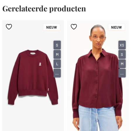
Gerelateerde producten
NIEUW
NIEUW
S
XS
M
S
L
M
...
...