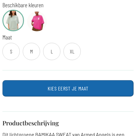
Beschikbare kleuren
Maat
S
M
L
XL
KIES EERST JE MAAT
Productbeschrijving
Dit lichtgroene BAMIKAA SWEAT van Armed Angels is een