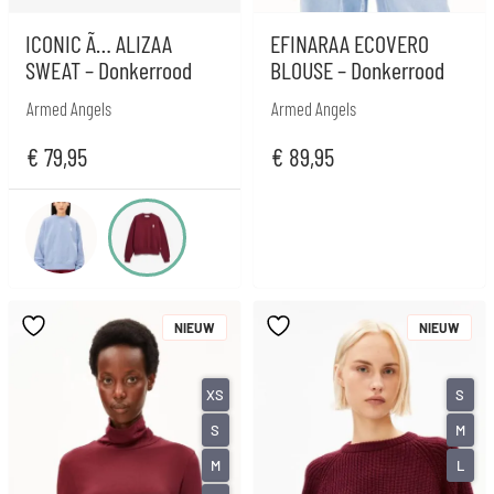
ICONIC Ã… ALIZAA
EFINARAA ECOVERO
SWEAT – Donkerrood
BLOUSE – Donkerrood
Armed Angels
Armed Angels
€
79,95
€
89,95
NIEUW
NIEUW
XS
S
S
M
M
L