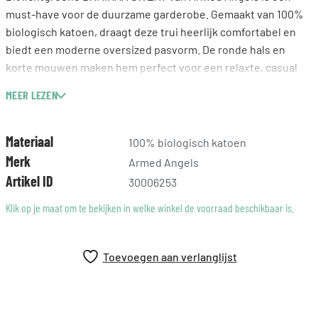
must-have voor de duurzame garderobe. Gemaakt van 100%
biologisch katoen, draagt deze trui heerlijk comfortabel en
biedt een moderne oversized pasvorm. De ronde hals en
korte mouwen maken hem perfect voor een relaxte, casual
look. Combineer hem eenvoudig met je favoriete jeans of een
MEER LEZEN
luchtige rok voor een stijlvolle alledaagse outfit. Met het
discrete logo borduursel op de stof voeg je net dat beetje
extra toe aan je uitstraling.
Materiaal
100% biologisch katoen
Merk
Armed Angels
Artikel ID
30006253
Klik op je maat om te bekijken in welke winkel de voorraad beschikbaar is.
Toevoegen aan verlanglijst