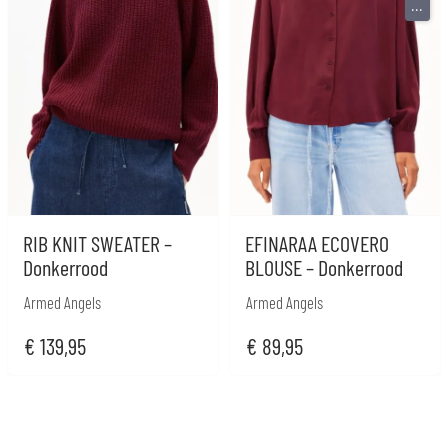
...
RIB KNIT SWEATER –
EFINARAA ECOVERO
Donkerrood
BLOUSE – Donkerrood
Armed Angels
Armed Angels
€
139,95
€
89,95