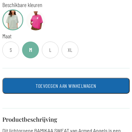
Beschikbare kleuren
Maat
S
M
L
XL
TOEVOEGEN AAN WINKELWAGEN
Productbeschrijving
Dit lichtgroene BAMIKAA SWEAT van Armed Angels is een