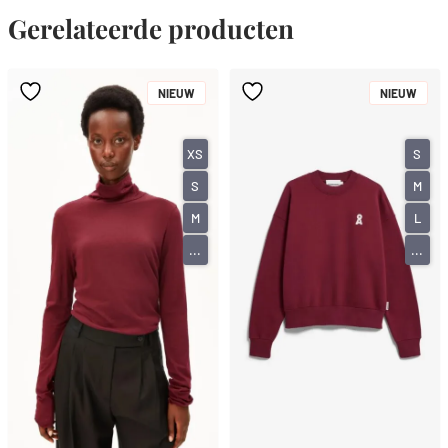
Gerelateerde producten
NIEUW
NIEUW
XS
S
S
M
M
L
...
...