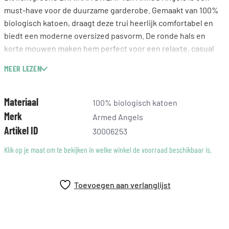
must-have voor de duurzame garderobe. Gemaakt van 100%
biologisch katoen, draagt deze trui heerlijk comfortabel en
biedt een moderne oversized pasvorm. De ronde hals en
korte mouwen maken hem perfect voor een relaxte, casual
look. Combineer hem eenvoudig met je favoriete jeans of een
MEER LEZEN
luchtige rok voor een stijlvolle alledaagse outfit. Met het
discrete logo borduursel op de stof voeg je net dat beetje
extra toe aan je uitstraling.
Materiaal
100% biologisch katoen
Merk
Armed Angels
Artikel ID
30006253
Klik op je maat om te bekijken in welke winkel de voorraad beschikbaar is.
Toevoegen aan verlanglijst