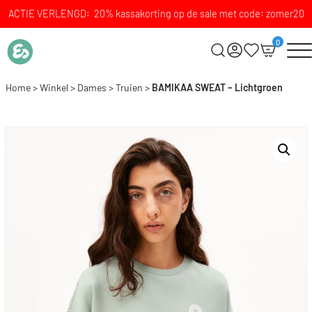
ACTIE VERLENGD: 20% kassakorting op de sale met code: zomer20
0
Home
>
Winkel
>
Dames
>
Truien
>
BAMIKAA SWEAT – Lichtgroen