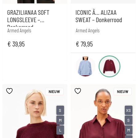
GRAZILIANAA SOFT
ICONIC Ã… ALIZAA
LONGSLEEVE –
SWEAT – Donkerrood
Donkerrood
Armed Angels
Armed Angels
€
39,95
€
79,95
NIEUW
NIEUW
S
XS
M
S
L
M