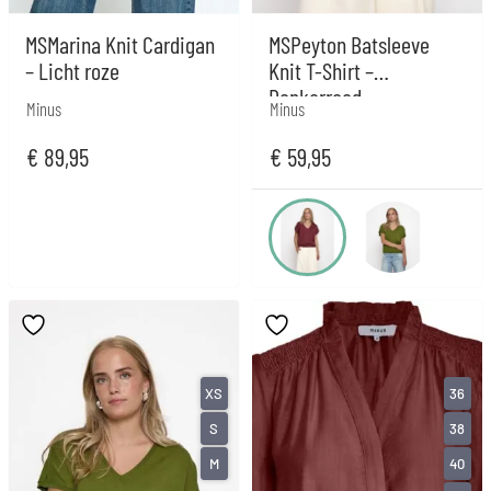
MSMarina Knit Cardigan
MSPeyton Batsleeve
– Licht roze
Knit T-Shirt –
Donkerrood
Minus
Minus
€
89,95
€
59,95
XS
36
S
38
M
40