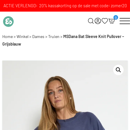
ACTIE VERLENGD: 20% kassakorting op de sale met code: zomer20
0
Home
>
Winkel
>
Dames
>
Truien
>
MSDana Bat Sleeve Knit Pullover –
Grijsblauw