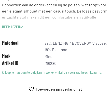
ribboorden aan de onderkant en bij de polsen, wat zorgt voor
een elegant silhouet met een casual touch. De losse pasvorm
en zachte stof maken dit een comfortabele en stijlvolle
klassieker voor elke dag.
MEER LEZEN
Materiaal
82% LENZING™ ECOVERO™ Viscose,
18% Elastane
Merk
Minus
Artikel ID
MI6280
Klik op je maat om te bekijken in welke winkel de voorraad beschikbaar is.
Toevoegen aan verlanglijst