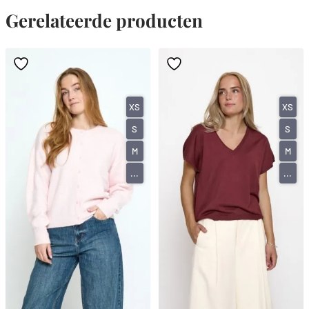
Gerelateerde producten
XS
XS
S
S
M
M
...
...