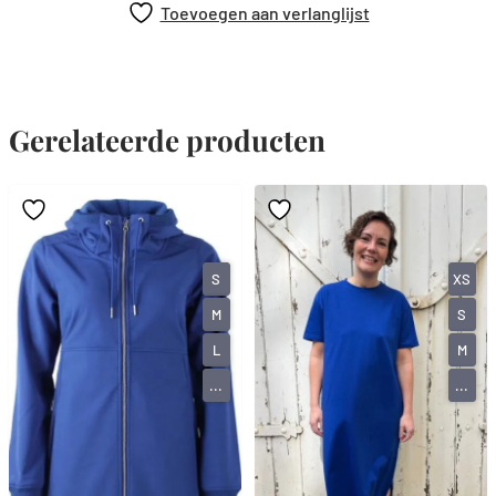
Toevoegen aan verlanglijst
Gerelateerde producten
S
XS
M
S
L
M
...
...