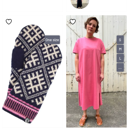
One size
S
M
L
...