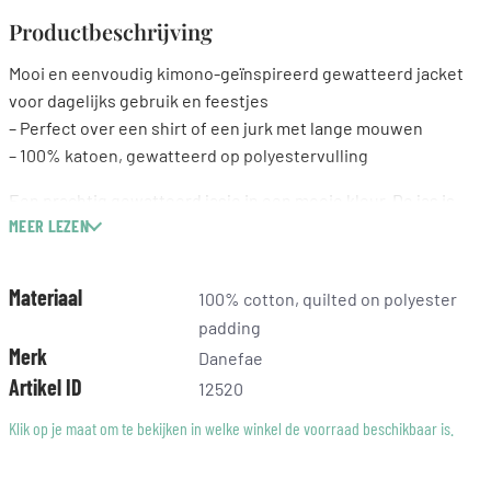
Productbeschrijving
Mooi en eenvoudig kimono-geïnspireerd gewatteerd jacket
voor dagelijks gebruik en feestjes
– Perfect over een shirt of een jurk met lange mouwen
– 100% katoen, gewatteerd op polyestervulling
Een prachtig gewatteerd jasje in een mooie kleur. De jas is
MEER LEZEN
garment dyed geverfd, wat een prachtige vintage look geeft.
Gebruik het voor elke dag en op feestjes of als extra laag op
een frisse dag. Het jasje is perfect over een blous en een
Materiaal
100% cotton, quilted on polyester
spijkerbroek of over een jurk. Het vest is gemaakt van 100%
padding
katoen en doorgestikt op een polyester vulling. De jas is
Merk
Danefae
kimono-geïnspireerd zonder sluiting aan de voorkant en
Artikel ID
12520
heeft twee zakken.
De jas heeft een iets oversized pasvorm, maar is normaal van
Klik op je maat om te bekijken in welke winkel de voorraad beschikbaar is.
maat.