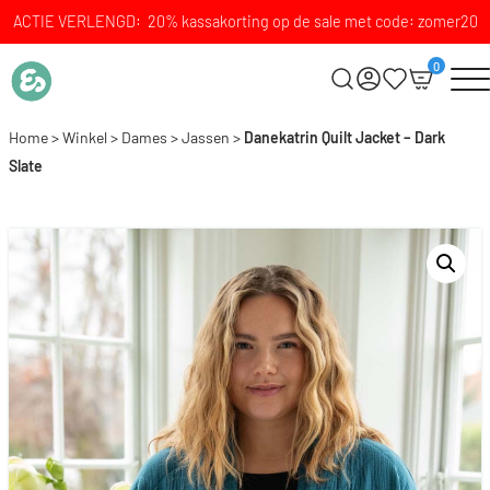
ACTIE VERLENGD: 20% kassakorting op de sale met code: zomer20
0
Home
>
Winkel
>
Dames
>
Jassen
>
Danekatrin Quilt Jacket – Dark
Slate