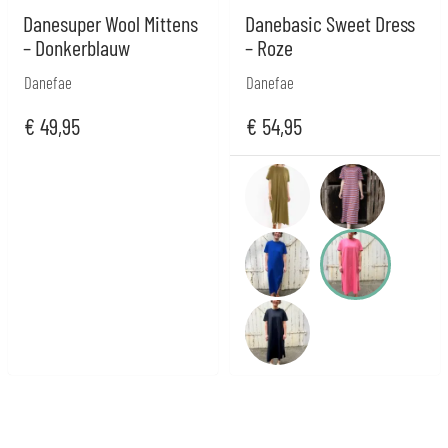
Danesuper Wool Mittens
Danebasic Sweet Dress
– Donkerblauw
– Roze
Danefae
Danefae
€
49,95
€
54,95