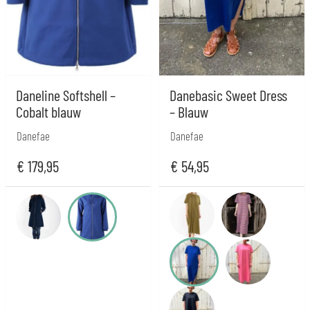
Daneline Softshell –
Danebasic Sweet Dress
Cobalt blauw
– Blauw
Danefae
Danefae
€
179,95
€
54,95