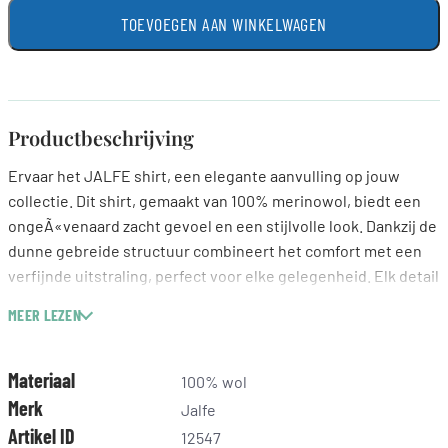
TOEVOEGEN AAN WINKELWAGEN
Productbeschrijving
Ervaar het JALFE shirt, een elegante aanvulling op jouw
collectie. Dit shirt, gemaakt van 100% merinowol, biedt een
ongeÃ«venaard zacht gevoel en een stijlvolle look. Dankzij de
dunne gebreide structuur combineert het comfort met een
verfijnde uitstraling, perfect voor elke gelegenheid. Elk detail
is zorgvuldig ontworpen, wat het een must-have maakt voor
MEER LEZEN
liefhebbers van kwaliteit en stijl. Voeg een vleugje luxe toe
aan je outfit met JALFE van Wol in Stijl, waar ieder stuk met
passie is gemaakt.
Materiaal
100% wol
Merk
Jalfe
Artikel ID
12547