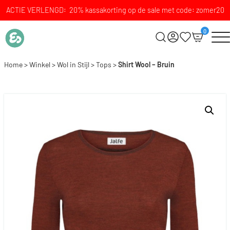
ACTIE VERLENGD: 20% kassakorting op de sale met code: zomer20
0
Home
>
Winkel
>
Wol in Stijl
>
Tops
>
Shirt Wool – Bruin