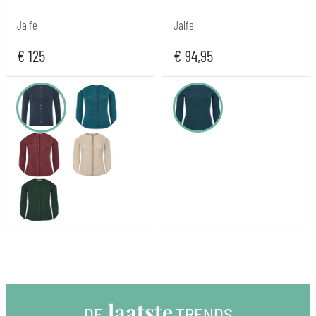
Jalfe
Jalfe
€
125
€
94,95
 laatste
DE
 TRENDS