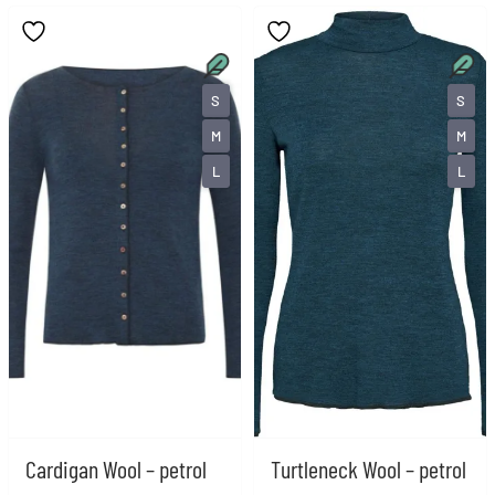
S
S
M
M
L
L
Cardigan Wool – petrol
Turtleneck Wool – petrol