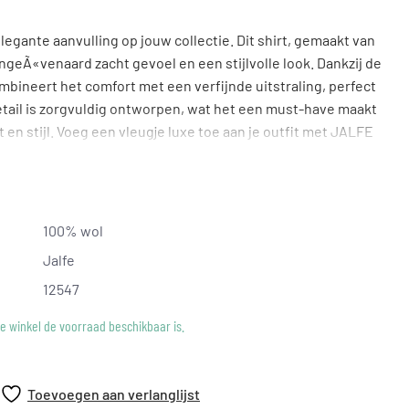
legante aanvulling op jouw collectie. Dit shirt, gemaakt van
geÃ«venaard zacht gevoel en een stijlvolle look. Dankzij de
bineert het comfort met een verfijnde uitstraling, perfect
etail is zorgvuldig ontworpen, wat het een must-have maakt
t en stijl. Voeg een vleugje luxe toe aan je outfit met JALFE
tuk met passie is gemaakt.
100% wol
Jalfe
12547
ke winkel de voorraad beschikbaar is.
Toevoegen aan verlanglijst