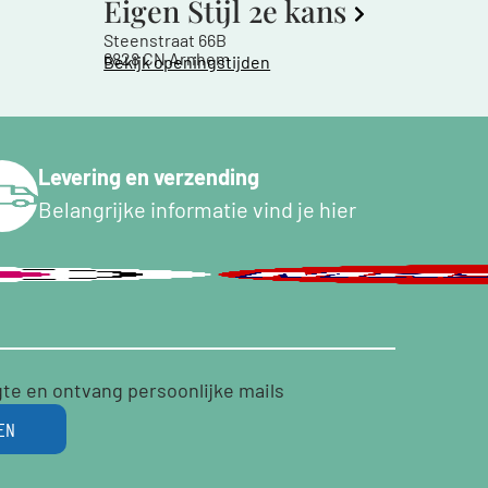
Eigen Stijl 2e kans
Steenstraat 66B
6828 CN Arnhem
Bekijk openingstijden
Levering en verzending
Belangrijke informatie vind je hier
gte en ontvang persoonlijke mails
EN