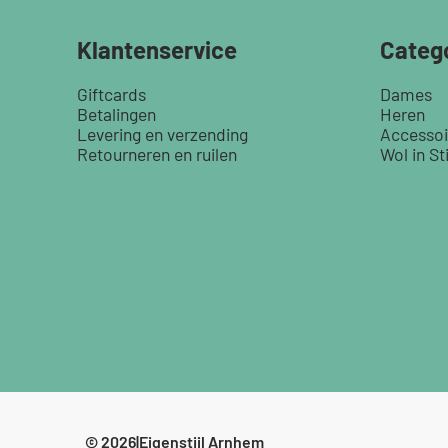
Klantenservice
Categ
Giftcards
Dames
Betalingen
Heren
Levering en verzending
Accessoi
Retourneren en ruilen
Wol in Sti
© 2026
|
Eigenstijl Arnhem