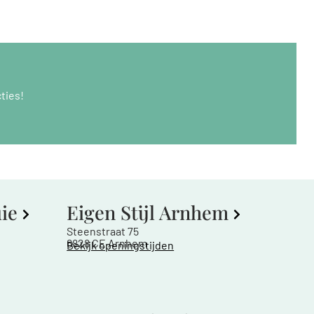
ties!
uie
Eigen Stijl Arnhem
Steenstraat 75
6828 CE Arnhem
Bekijk openingstijden