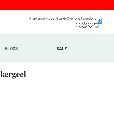
Klantenservice
Giftcards
Over ons
Tweedehands
0
BLOGS
SALE
Okergeel