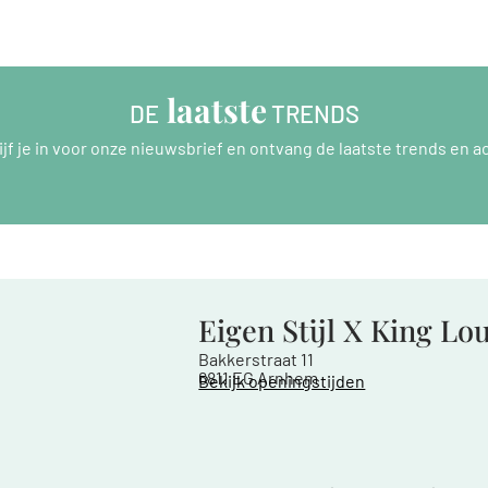
 laatste
DE
 TRENDS
ijf je in voor onze nieuwsbrief en ontvang de laatste trends en ac
Eigen Stijl X King Lo
Bakkerstraat 11
6811 EG Arnhem
Bekijk openingstijden