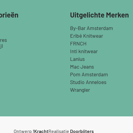
orieën
Uitgelichte Merken
By-Bar Amsterdam
Eribé Knitwear
res
FRNCH
jl
Inti knitwear
Lanius
Mac Jeans
Pom Amsterdam
Studio Anneloes
Wrangler
Ontwerp
!Kracht
Realisatie
Doorbijters