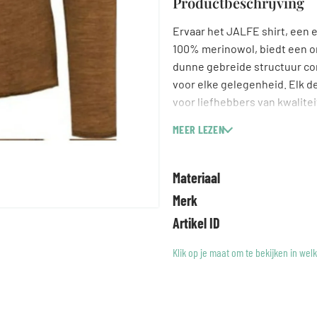
Productbeschrijving
Ervaar het JALFE shirt, een e
100% merinowol, biedt een on
dunne gebreide structuur com
voor elke gelegenheid. Elk d
voor liefhebbers van kwalitei
van Wol in Stijl, waar ieder s
MEER LEZEN
Materiaal
Merk
Artikel ID
Klik op je maat om te bekijken in wel