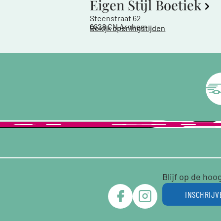
Eigen Stijl Boetiek
Steenstraat 62
6828 CN Arnhem
Bekijk openingstijden
Blijf op de hoo
INSCHRIJV