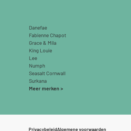
Danefae
Fabienne Chapot
Grace & Mila
King Louie
Lee
Numph
Seasalt Cornwall
Surkana
Meer merken >
Privacybeleid
Algemene voorwaarden