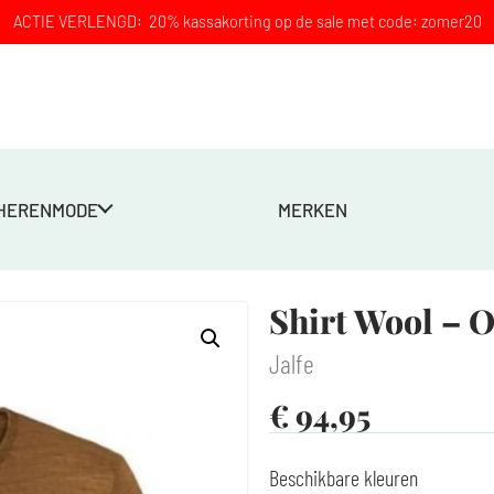
ACTIE VERLENGD: 20% kassakorting op de sale met code: zomer20
HERENMODE
MERKEN
Shirt Wool – 
Jalfe
€
94,95
Beschikbare kleuren