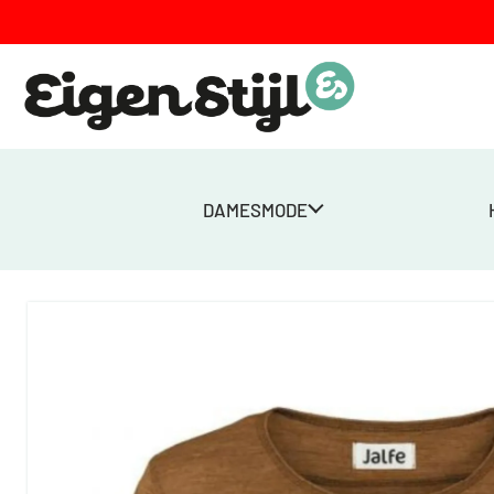
DAMESMODE
Home
>
Winkel
>
Wol in Stijl
>
Tops
>
Shirt Wool – Okergeel