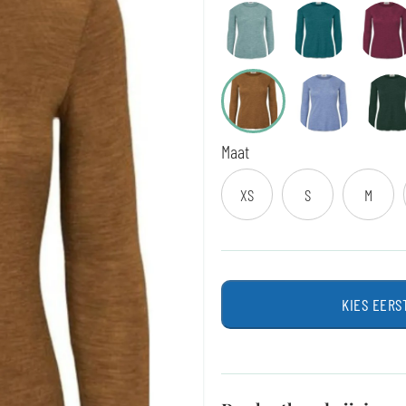
Maat
XS
S
M
KIES EERS