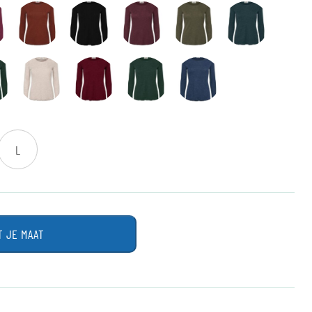
L
T JE MAAT