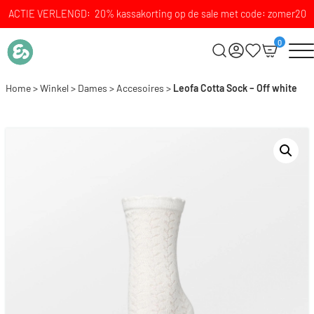
ACTIE VERLENGD: 20% kassakorting op de sale met code: zomer20
0
Home
>
Winkel
>
Dames
>
Accesoires
>
Leofa Cotta Sock – Off white