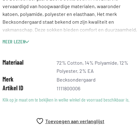
vervaardigd van hoogwaardige materialen, waaronder
katoen, polyamide, polyester en elasthaan. Het merk
Becksondergaard staat bekend om zijn kwaliteit en
vakmanschap. Deze sokken bieden comfort en duurzaamheid,
perfect voor dagelijks gebruik. Ontworpen met aandacht voor
MEER LEZEN
detail, zijn ze veelzijdig en passen ze goed bij verschillende
outfits. Met de Becksondergaard Leofa Cotta Sock voeg je
zowel stijl als comfort toe aan je kledingcollectie.
Materiaal
72% Cotton, 14% Polyamide, 12%
Polyester, 2% EA
Merk
Becksondergaard
Artikel ID
1111800006
Klik op je maat om te bekijken in welke winkel de voorraad beschikbaar is.
Toevoegen aan verlanglijst