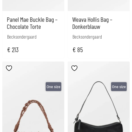
Panel Mae Buckle Bag –
Weava Hollis Bag –
Chocolate Torte
Donkerblauw
Becksondergaard
Becksondergaard
€
213
€
85
One size
One size