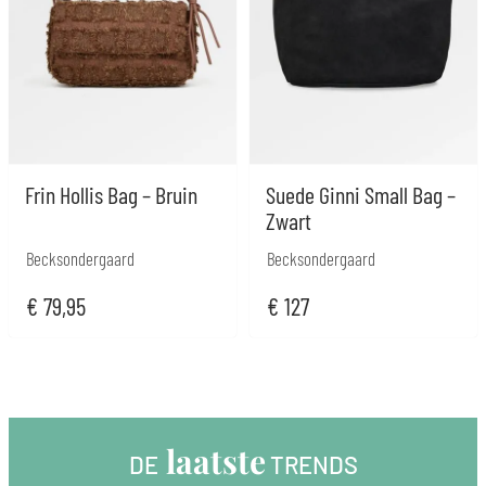
Frin Hollis Bag – Bruin
Suede Ginni Small Bag –
Zwart
Becksondergaard
Becksondergaard
€
79,95
€
127
 laatste
DE
 TRENDS