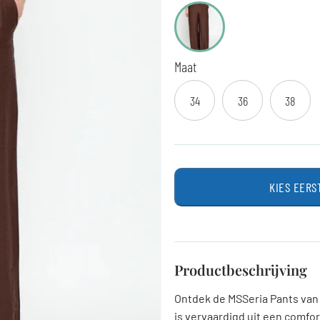
Maat
34
36
38
KIES EERS
Productbeschrijving
Ontdek de MSSeria Pants van 
is vervaardigd uit een comfo