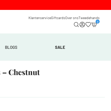
Klantenservice
Giftcards
Over ons
Tweedehands
0
BLOGS
SALE
 – Chestnut