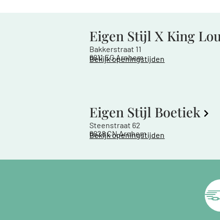
Eigen Stijl X King Lo
Bakkerstraat 11
6811 EG Arnhem
Bekijk openingstijden
Eigen Stijl Boetiek
Steenstraat 62
6828 CN Arnhem
Bekijk openingstijden