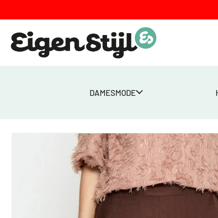
DAMESMODE
Home
>
Winkel
>
Dames
>
Broeken
>
MSSeria Pants – Chestnut