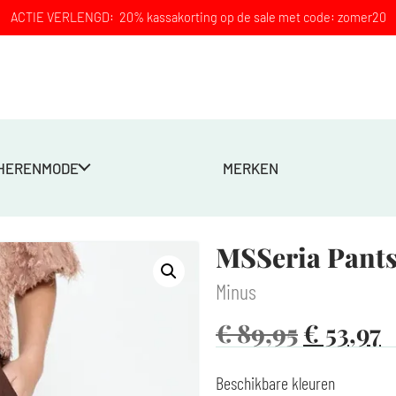
ACTIE VERLENGD: 20% kassakorting op de sale met code: zomer20
HERENMODE
MERKEN
MSSeria Pants
Minus
€
89,95
€
53,97
Beschikbare kleuren