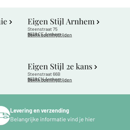
uie
Eigen Stijl Arnhem
Steenstraat 75
6828 CE Arnhem
Bekijk openingstijden
Eigen Stijl 2e kans
Steenstraat 66B
6828 CN Arnhem
Bekijk openingstijden
Levering en verzending
Belangrijke informatie vind je hier