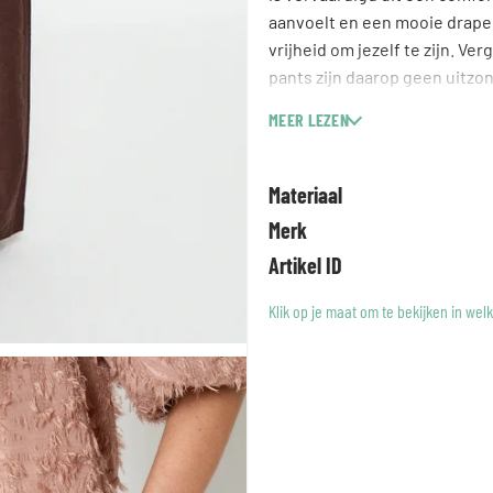
aanvoelt en een mooie drapeer
vrijheid om jezelf te zijn. Ve
pants zijn daarop geen uitzo
het zelf!
MEER LEZEN
Materiaal
Merk
Artikel ID
Klik op je maat om te bekijken in wel