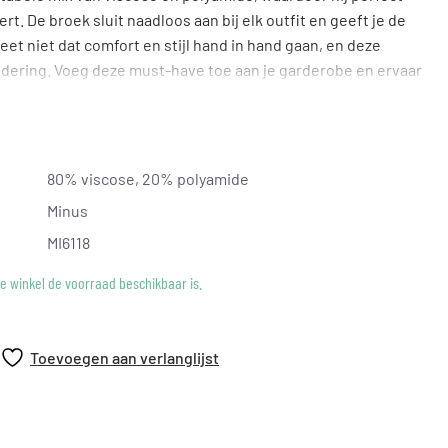
t. De broek sluit naadloos aan bij elk outfit en geeft je de
rgeet niet dat comfort en stijl hand in hand gaan, en deze
ndering. Voeg deze must-have toe aan je garderobe en ervaar
80% viscose, 20% polyamide
Minus
MI6118
ke winkel de voorraad beschikbaar is.
Toevoegen aan verlanglijst