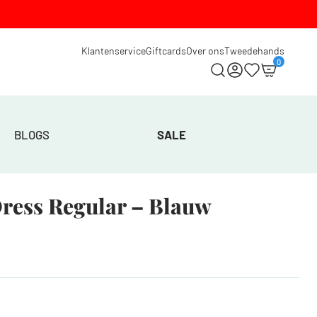
Klantenservice
Giftcards
Over ons
Tweedehands
0
BLOGS
SALE
Dress Regular – Blauw