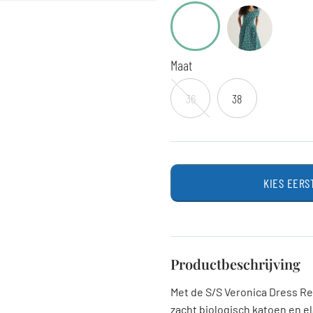
Maat
36
38
KIES EERS
Productbeschrijving
Met de S/S Veronica Dress Reg
zacht biologisch katoen en e