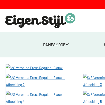
DAMESMODE
Home
>
Winkel
>
Dames
>
Jurken
>
S/S Veronica Dress Regular –