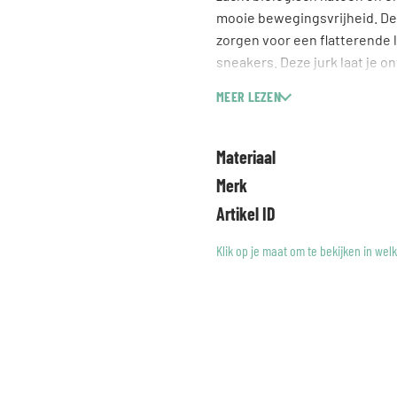
mooie bewegingsvrijheid. De 
zorgen voor een flatterende l
sneakers. Deze jurk laat je o
uitstraling die past bij jouw 
MEER LEZEN
Materiaal
Merk
Artikel ID
Klik op je maat om te bekijken in wel