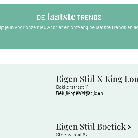
 laatste
DE
 TRENDS
ijf je in voor onze nieuwsbrief en ontvang de laatste trends en ac
Eigen Stijl X King Lo
Bakkerstraat 11
6811 EG Arnhem
Bekijk openingstijden
Eigen Stijl Boetiek
Steenstraat 62