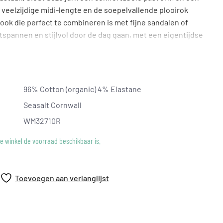
veelzijdige midi-lengte en de soepelvallende plooirok
ook die perfect te combineren is met fijne sandalen of
ntspannen en stijlvol door de dag gaan, met een eigentijdse
persoonlijkheid.
96% Cotton (organic) 4% Elastane
Seasalt Cornwall
WM32710R
ke winkel de voorraad beschikbaar is.
Toevoegen aan verlanglijst