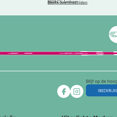
6828 CN Arnhem
Bekijk openingstijden
Blijf op de hoo
INSCHRIJV