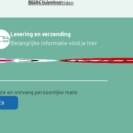
6828 CN Arnhem
Bekijk openingstijden
Levering en verzending
Belangrijke informatie vind je hier
gte en ontvang persoonlijke mails
EN