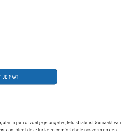
T JE MAAT
ular in petrol voel je je ongetwijfeld stralend. Gemaakt van
lastaan, biedt deze jurk een comfortabele pasvorm en een