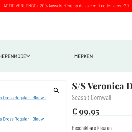
ACTIE VERLENGD: 20% kassakorting op de sale met code: zomer20
HERENMODE
MERKEN
 Blauw
S/S Veronica 
Seasalt Cornwall
€
99,95
Beschikbare kleuren