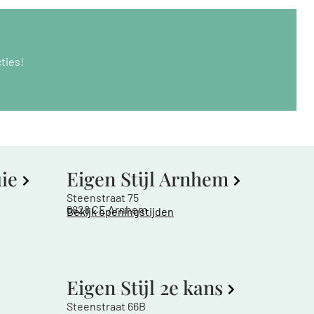
ties!
uie
Eigen Stijl Arnhem
Steenstraat 75
6828 CE Arnhem
Bekijk openingstijden
Eigen Stijl 2e kans
Steenstraat 66B