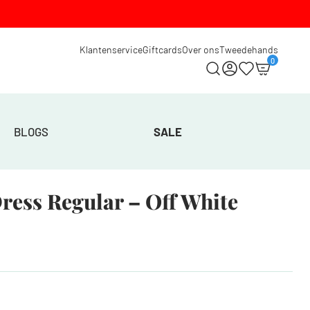
Klantenservice
Giftcards
Over ons
Tweedehands
0
BLOGS
SALE
ress Regular – Off White