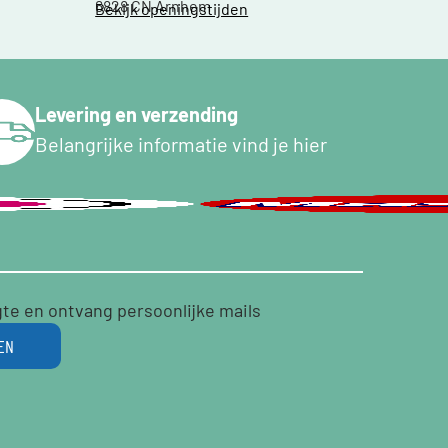
6828 CN Arnhem
Bekijk openingstijden
Levering en verzending
Belangrijke informatie vind je hier
gte en ontvang persoonlijke mails
EN