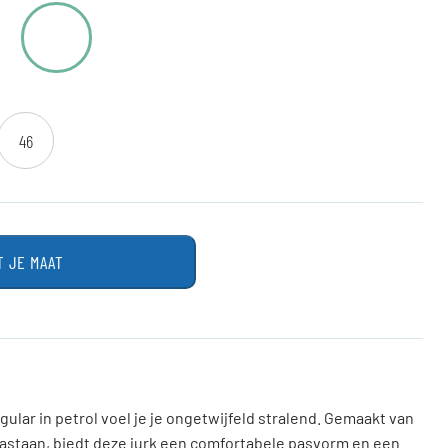
46
T JE MAAT
ular in petrol voel je je ongetwijfeld stralend. Gemaakt van
lastaan, biedt deze jurk een comfortabele pasvorm en een