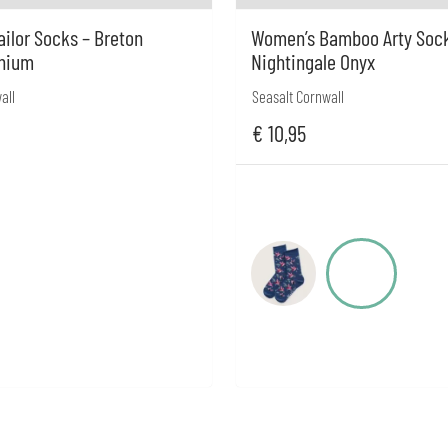
ilor Socks – Breton
Women’s Bamboo Arty Sock
hium
Nightingale Onyx
all
Seasalt Cornwall
€
10,95