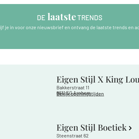
 laatste
DE
 TRENDS
ijf je in voor onze nieuwsbrief en ontvang de laatste trends en ac
Eigen Stijl X King Lo
Bakkerstraat 11
6811 EG Arnhem
Bekijk openingstijden
Eigen Stijl Boetiek
Steenstraat 62