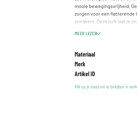
mooie bewegingsvrijheid. De 
zorgen voor een flatterende l
sneakers. Deze jurk laat je o
uitstraling die past bij jouw 
MEER LEZEN
Materiaal
Merk
Artikel ID
Klik op je maat om te bekijken in wel