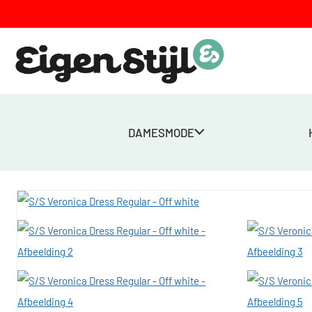
DAMESMODE
Home
>
Winkel
>
S/S Veronica Dress Regular – Off white