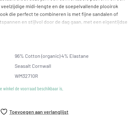
veelzijdige midi-lengte en de soepelvallende plooirok
ook die perfect te combineren is met fijne sandalen of
ntspannen en stijlvol door de dag gaan, met een eigentijdse
persoonlijkheid.
96% Cotton (organic) 4% Elastane
Seasalt Cornwall
WM32710R
ke winkel de voorraad beschikbaar is.
Toevoegen aan verlanglijst