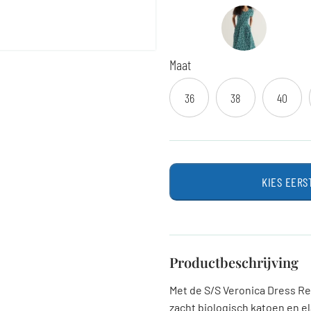
Maat
36
38
40
KIES EERS
Productbeschrijving
Met de S/S Veronica Dress Reg
zacht biologisch katoen en e