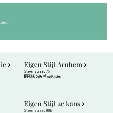
ties!
uie
Eigen Stijl Arnhem
Steenstraat 75
6828 CE Arnhem
Bekijk openingstijden
Eigen Stijl 2e kans
Steenstraat 66B