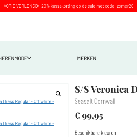
ACTIE VERLENGD: 20% kassakorting op de sale met code: zomer20
HERENMODE
MERKEN
S/S Veronica D
Seasalt Cornwall
€
99,95
Beschikbare kleuren