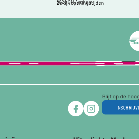
6828 CN Arnhem
Bekijk openingstijden
Blijf op de hoo
INSCHRIJV