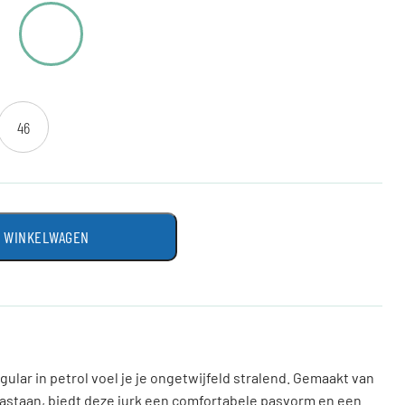
46
N WINKELWAGEN
ular in petrol voel je je ongetwijfeld stralend. Gemaakt van
lastaan, biedt deze jurk een comfortabele pasvorm en een