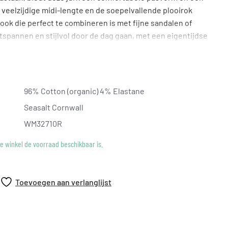
veelzijdige midi-lengte en de soepelvallende plooirok
ook die perfect te combineren is met fijne sandalen of
ntspannen en stijlvol door de dag gaan, met een eigentijdse
persoonlijkheid.
96% Cotton (organic) 4% Elastane
Seasalt Cornwall
WM32710R
ke winkel de voorraad beschikbaar is.
Toevoegen aan verlanglijst