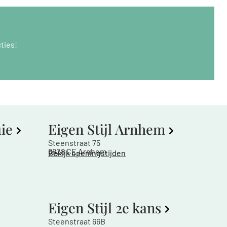
ties!
uie
Eigen Stijl Arnhem
Steenstraat 75
6828 CE Arnhem
Bekijk openingstijden
Eigen Stijl 2e kans
Steenstraat 66B