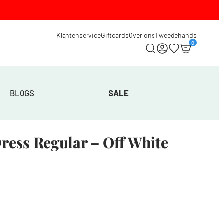
Klantenservice
Giftcards
Over ons
Tweedehands
0
BLOGS
SALE
ress Regular – Off White