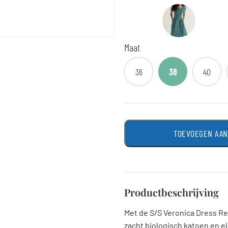
Maat
36
38
40
TOEVOEGEN AA
Productbeschrijving
Met de S/S Veronica Dress Reg
zacht biologisch katoen en e