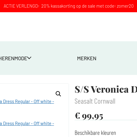
ACTIE VERLENGD: 20% kassakorting op de sale met code: zomer20
HERENMODE
MERKEN
S/S Veronica D
Seasalt Cornwall
€
99,95
Beschikbare kleuren