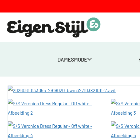
DAMESMODE
Home
>
Winkel
>
S/S Veronica Dress Regular – Off white