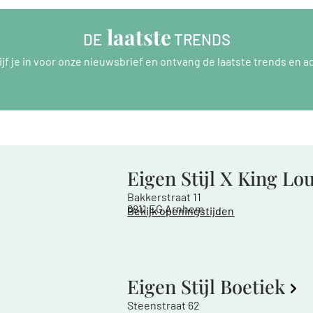
 laatste
DE
 TRENDS
ijf je in voor onze nieuwsbrief en ontvang de laatste trends en ac
Eigen Stijl X King Lo
Bakkerstraat 11
6811 EG Arnhem
Bekijk openingstijden
Eigen Stijl Boetiek
Steenstraat 62