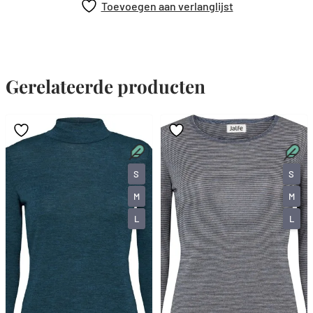
Toevoegen aan verlanglijst
Gerelateerde producten
S
S
M
M
L
L