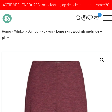
ACTIE VERLENGD: 20% kassakorting op de sale met code: zomer20
0
Home
>
Winkel
>
Dames
>
Rokken
>
Long skirt wool rib melange –
plum