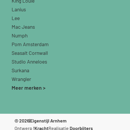
King Louie
Lanius
Lee
Mac Jeans
Numph
Pom Amsterdam
Seasalt Cornwall
Studio Anneloes
Surkana
Wrangler
Meer merken >
© 2026
|
Eigenstijl Arnhem
Ontwerp
!Kracht
Realisatie
Doorbijters