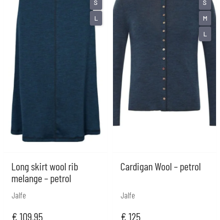
S
S
L
M
L
Long skirt wool rib
Cardigan Wool – petrol
melange – petrol
Jalfe
Jalfe
€
109,95
€
125