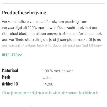
Productbeschrijving
Verken de allure van de Jalfe rok, een prachtig item
vervaardigd uit 100% merinowol. Deze zachte rok met een
ribbreisel biedt niet alleen onovertroffen comfort, maar ook
een verfijnde uitstraling die je stijl compleet maakt. Of je nu
een casual of chique look wilt, deze rok past perfect bij jouw
unieke persoonlijkheid. Geschikt voor maat S tot XL en
MEER LEZEN
gemakkelijk te onderhouden met een wolwasmiddel op 30Â°.
Voel de kwaliteit en laat je inspireren door de tijdloze charme
van dit merk.
Materiaal
100 % merino wool
Merk
Jalfe
Artikel ID
14200
Klik op je maat om te bekijken in welke winkel de voorraad beschikbaar is.