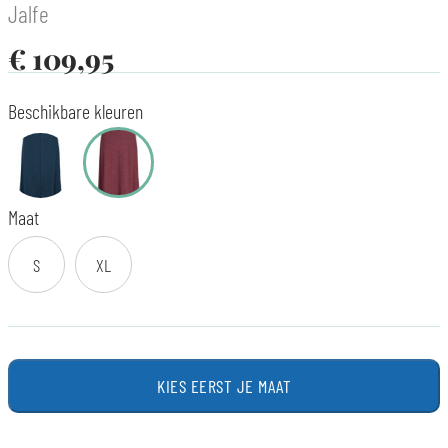
Jalfe
€
109,95
Beschikbare kleuren
Maat
S
XL
KIES EERST JE MAAT