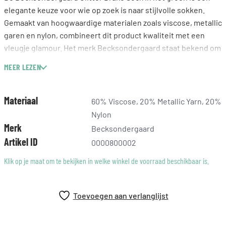
elegante keuze voor wie op zoek is naar stijlvolle sokken.
Gemaakt van hoogwaardige materialen zoals viscose, metallic
garen en nylon, combineert dit product kwaliteit met een
vleugje glamour. Het merk Becksondergaard staat bekend om
zijn aandacht voor detail en vakmanschap, wat te zien is in de
MEER LEZEN
verfijnde afwerking van deze sokken. Perfect voor wie op
zoek is naar een vleugje sprankeling in hun dagelijkse outfit.
Materiaal
60% Viscose, 20% Metallic Yarn, 20%
Nylon
Merk
Becksondergaard
Artikel ID
0000800002
Klik op je maat om te bekijken in welke winkel de voorraad beschikbaar is.
Toevoegen aan verlanglijst