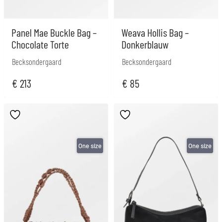
Panel Mae Buckle Bag –
Weava Hollis Bag –
Chocolate Torte
Donkerblauw
Becksondergaard
Becksondergaard
€
213
€
85
One size
One size