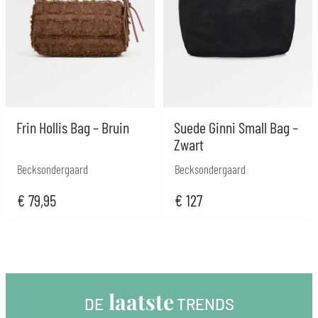
Frin Hollis Bag – Bruin
Suede Ginni Small Bag –
Zwart
Becksondergaard
Becksondergaard
€
79,95
€
127
 laatste
DE
 TRENDS