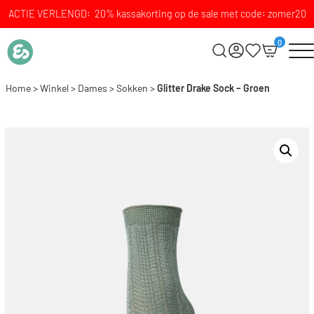
ACTIE VERLENGD: 20% kassakorting op de sale met code: zomer20
0
Home
>
Winkel
>
Dames
>
Sokken
>
Glitter Drake Sock – Groen