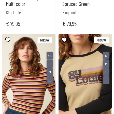
Multi color
Spruced Green
King Louie
King Louie
€
79,95
€
79,95
NIEUW
NIEUW
XS
S
S
M
M
L
...
...