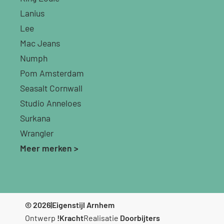
Lanius
Lee
Mac Jeans
Numph
Pom Amsterdam
Seasalt Cornwall
Studio Anneloes
Surkana
Wrangler
Meer merken >
© 2026
|
Eigenstijl Arnhem
Ontwerp
!Kracht
Realisatie
Doorbijters