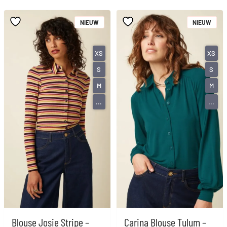
NIEUW
NIEUW
XS
XS
S
S
M
M
...
...
Blouse Josie Stripe –
Carina Blouse Tulum –