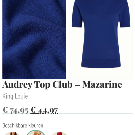
Audrey Top Club – Mazarine
King Louie
€
74,95
€
44,97
Beschikbare kleuren