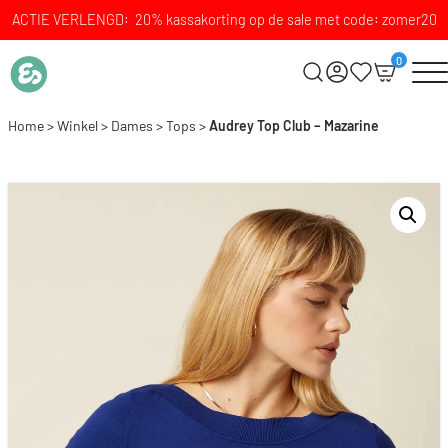
ACTIE VERLENGD: 20% kassakorting op de sale met code: zomer20
0
Home
>
Winkel
>
Dames
>
Tops
>
Audrey Top Club – Mazarine