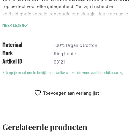
top perfect voor elke gelegenheid. Met zijn frisheid en
veelzijdigheid voeg je eenvoudig een vleugje kleur toe aan je
outfit. Combineer hem met een denim jack voor een casual
MEER LEZEN
look of draag hem onder een blazer voor een chique
uitstraling. Deze top is een waardevolle aanvulling op jouw
garderobe, die de kwaliteit en aandacht voor detail van King
Materiaal
100% Organic Cotton
Louie weerspiegelt.
Merk
King Louie
Artikel ID
08121
Klik op je maat om te bekijken in welke winkel de voorraad beschikbaar is.
Toevoegen aan verlanglijst
Gerelateerde producten