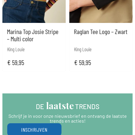
Marina Top Josie Stripe
Raglan Tee Logo – Zwart
– Multi color
King Louie
King Louie
€
59,95
€
59,95
 laatste
DE
 TRENDS
Schrijf je in voor onze nieuwsbrief en ontvang de laatste
trends en acties!
INSCHRIJVEN