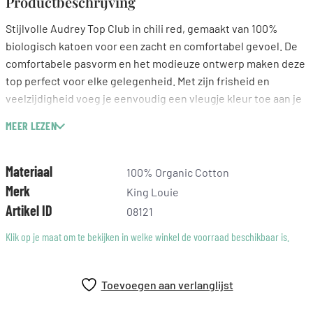
Productbeschrijving
Stijlvolle Audrey Top Club in chili red, gemaakt van 100%
biologisch katoen voor een zacht en comfortabel gevoel. De
comfortabele pasvorm en het modieuze ontwerp maken deze
top perfect voor elke gelegenheid. Met zijn frisheid en
veelzijdigheid voeg je eenvoudig een vleugje kleur toe aan je
outfit. Combineer hem met een denim jack voor een casual
MEER LEZEN
look of draag hem onder een blazer voor een chique
uitstraling. Deze top is een waardevolle aanvulling op jouw
garderobe, die de kwaliteit en aandacht voor detail van King
Materiaal
100% Organic Cotton
Louie weerspiegelt.
Merk
King Louie
Artikel ID
08121
Klik op je maat om te bekijken in welke winkel de voorraad beschikbaar is.
Toevoegen aan verlanglijst