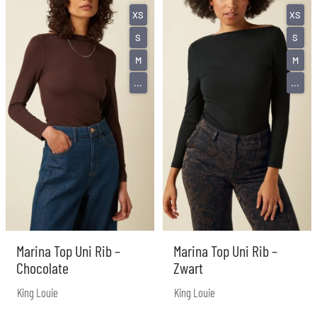
XS
XS
S
S
M
M
...
...
Marina Top Uni Rib –
Marina Top Uni Rib –
Chocolate
Zwart
King Louie
King Louie