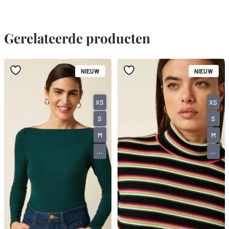
Gerelateerde producten
NIEUW
NIEUW
XS
XS
S
S
M
M
...
...