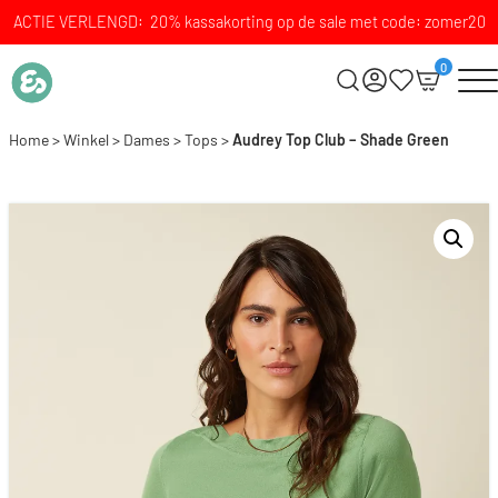
ACTIE VERLENGD: 20% kassakorting op de sale met code: zomer20
0
Home
>
Winkel
>
Dames
>
Tops
>
Audrey Top Club – Shade Green