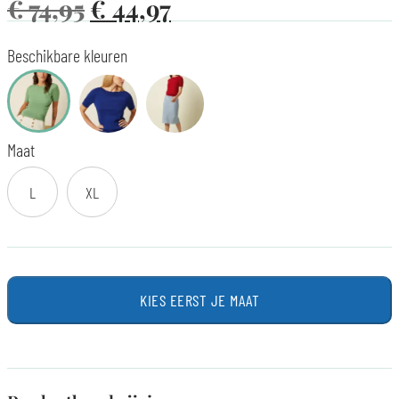
€
74,95
€
44,97
Beschikbare kleuren
Maat
L
XL
KIES EERST JE MAAT