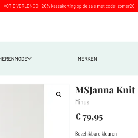
ACTIE VERLENGD: 20% kassakorting op de sale met code: zomer20
HERENMODE
MERKEN
e
MSJanna Knit 
Minus
€
79,95
Beschikbare kleuren