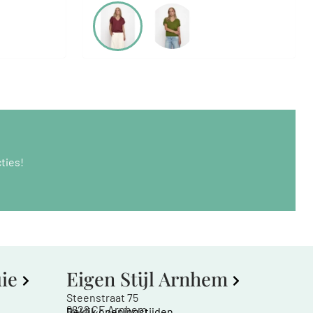
ties!
uie
Eigen Stijl Arnhem
Steenstraat 75
6828 CE Arnhem
Bekijk openingstijden