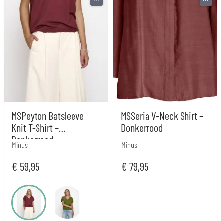
MSPeyton Batsleeve
MSSeria V-Neck Shirt –
Knit T-Shirt –
Donkerrood
Donkerrood
Minus
Minus
€
59,95
€
79,95