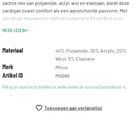
zachte mix van polyamide, acryl, wol en elastaan, biedt deze
cardigan zowel comfort als een aansluitende pasvorm. Met
zijn lange mouwen en tijdloze ontwerp is hij perfect voor
zowel casual als chique gelegenheden, ideaal om te
MEER LEZEN
combineren met een mooie blouse of een eenvoudig shirt
voor een luxe uitstraling. Een aanwinst voor elke
modebewuste vrouw die kwaliteit en stijl zoekt.
Materiaal
40% Polyamide, 35% Acrylic, 20%
Wool, 5% Elastane
Merk
Minus
Artikel ID
MI6886
Klik op je maat om te bekijken in welke winkel de voorraad beschikbaar is.
Toevoegen aan verlanglijst