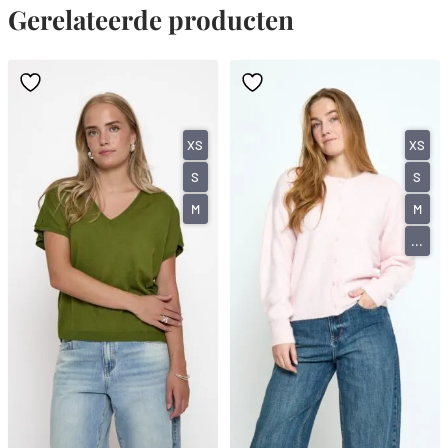
Gerelateerde producten
XS
XS
S
S
M
M
...