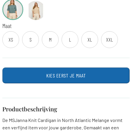
Maat
XS
S
M
L
XL
XXL
KIES EERST JE MAAT
Productbeschrijving
De MSJanna Knit Cardigan in North Atlantic Melange vormt
een verfijnd item voor jouw garderobe. Gemaakt van een