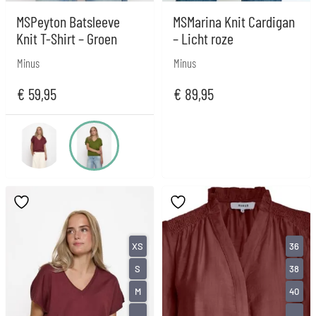
MSPeyton Batsleeve
MSMarina Knit Cardigan
Knit T-Shirt – Groen
– Licht roze
Minus
Minus
€
59,95
€
89,95
XS
36
S
38
M
40
...
...