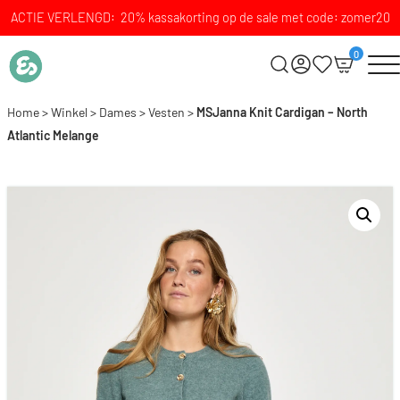
ACTIE VERLENGD: 20% kassakorting op de sale met code: zomer20
0
Home
>
Winkel
>
Dames
>
Vesten
>
MSJanna Knit Cardigan – North
Atlantic Melange