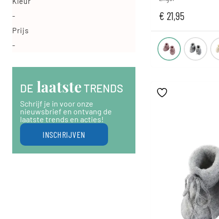
Kleur
€
21,95
-
Prijs
-
 laatste
DE
 TRENDS
Schrijf je in voor onze
nieuwsbrief en ontvang de
laatste trends en acties!
INSCHRIJVEN