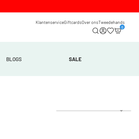
Klantenservice
Giftcards
Over ons
Tweedehands
0
BLOGS
SALE