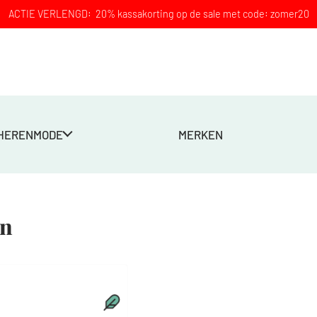
ACTIE VERLENGD: 20% kassakorting op de sale met code: zomer20
HERENMODE
MERKEN
en