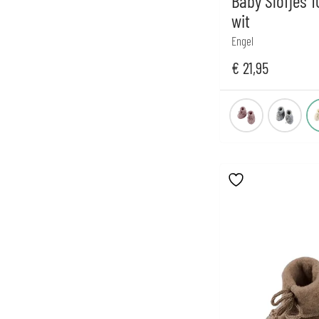
Baby Slofjes 
wit
Engel
€
21,95