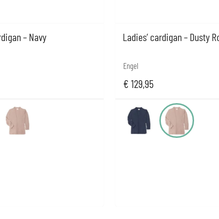
rdigan – Navy
Ladies’ cardigan – Dusty R
Engel
€
129,95