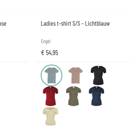
ose
Ladies t-shirt S/S – Lichtblauw
Engel
€
54,95