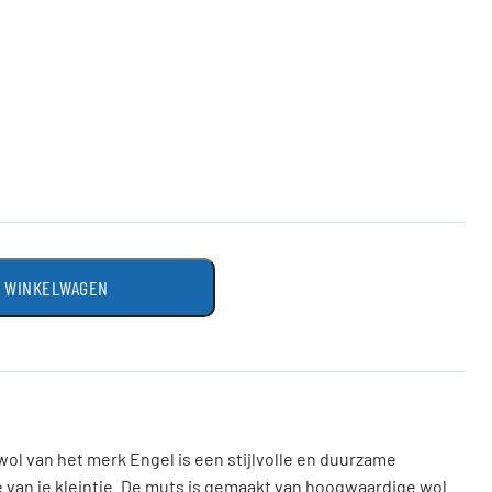
N WINKELWAGEN
ol van het merk Engel is een stijlvolle en duurzame
van je kleintje. De muts is gemaakt van hoogwaardige wol