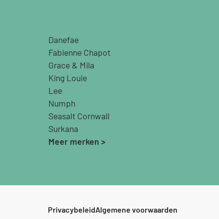
Danefae
Fabienne Chapot
Grace & Mila
King Louie
Lee
Numph
Seasalt Cornwall
Surkana
Meer merken >
Privacybeleid
Algemene voorwaarden