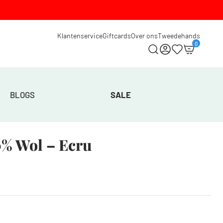
Klantenservice
Giftcards
Over ons
Tweedehands
0
BLOGS
SALE
% Wol – Ecru