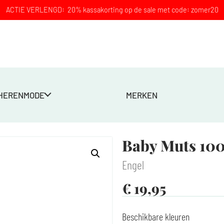
ACTIE VERLENGD: 20% kassakorting op de sale met code: zomer20
HERENMODE
MERKEN
% wol – Ecru
Baby Muts 100
Engel
€
19,95
Beschikbare kleuren