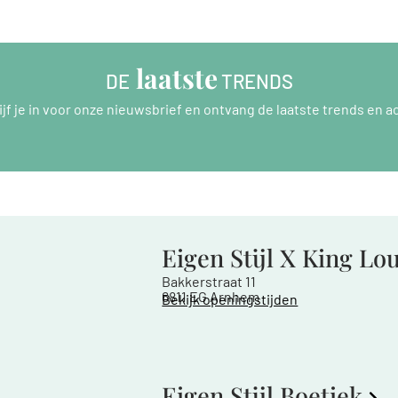
 laatste
DE
 TRENDS
ijf je in voor onze nieuwsbrief en ontvang de laatste trends en ac
Eigen Stijl X King Lo
Bakkerstraat 11
6811 EG Arnhem
Bekijk openingstijden
Eigen Stijl Boetiek