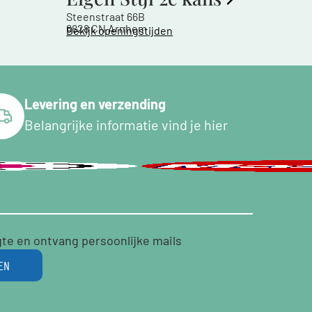
Steenstraat 66B
6828 CN Arnhem
Bekijk openingstijden
Levering en verzending
Belangrijke informatie vind je hier
gte en ontvang persoonlijke mails
EN