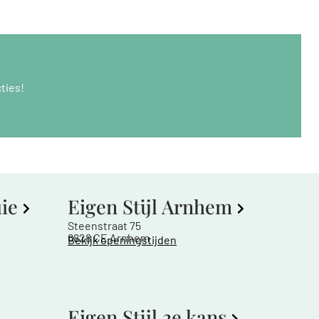
ties!
uie
Eigen Stijl Arnhem
Steenstraat 75
6828 CE Arnhem
Bekijk openingstijden
Eigen Stijl 2e kans