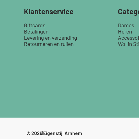
Klantenservice
Categ
Giftcards
Dames
Betalingen
Heren
Levering en verzending
Accessoi
Retourneren en ruilen
Wol in Sti
© 2026
|
Eigenstijl Arnhem