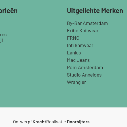
orieën
Uitgelichte Merken
By-Bar Amsterdam
Eribé Knitwear
res
FRNCH
jl
Inti knitwear
Lanius
Mac Jeans
Pom Amsterdam
Studio Anneloes
Wrangler
Ontwerp
!Kracht
Realisatie
Doorbijters